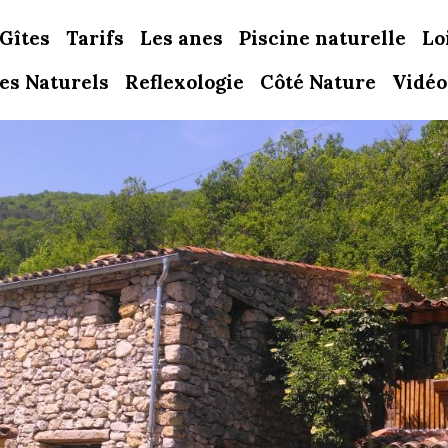
Gîtes
Tarifs
Les anes
Piscine naturelle
Lo
tes Naturels
Reflexologie
Côté Nature
Vidéo