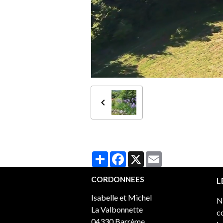
Partager
Facebook
X
Email
CORDONNEES
L
Isabelle et Michel
N
La Valbonnette
c
04330 Barrème