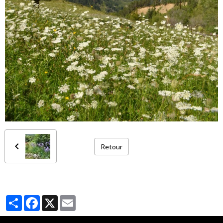
Retour
Partager
Facebook
X
Email